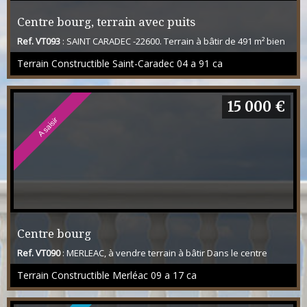
Centre bourg, terrain avec puits
Ref. VT093
: SAINT CARADEC -22600. Terrain à bâtir de 491 m² bien
situé proche centre bourg dans un environnement calme, tous
Terrain Constructible Saint-Caradec 04 a 91 ca
services et commerces à pied. Parcelle à viabiliser, tous les
réseaux sont à proximité immédiate. Tout au fond de la parcelle,
se trouve un puits avec une ancienne pompe. Le coup d'œil
s'impose!
15 000 €
A saisir
Centre bourg
Ref. VT090
: MERLEAC, à vendre terrain à bâtir Dans le centre
bourg de MERLEAC, venez concrétiser votre projet sur ce terrain
Terrain Constructible Merléac 09 a 17 ca
constructible de 917 m², non viabilisé. Il se situe à 5 minutes
d'UZEL et de tous ses commerces, Pharmacie, médecin,
boulangerie, fleuriste, boucherie/charcuterie etc... et de l'accès à