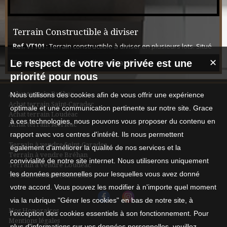
Terrain Constructible à diviser
Ref. VT101
: Terrain constructible à diviser en plusieurs lots. Situé
dans une impasse, près du centre-bourg, tous les réseaux sont
Le respect de votre vie privée est une
Terrain Constructible Bréhan 46 a 49 ca
✕
à proximité.
priorité pour nous
Achat terrain Bréhan
Nous utilisons des cookies afin de vous offrir une expérience
Achat terrain Saint-Caradec
optimale et une communication pertinente sur notre site. Grace
Achat terrain Loudéac
à ces technologies, nous pouvons vous proposer du contenu en
Achat terrain Merléac
rapport avec vos centres d'intérêt. Ils nous permettent
Terrain à vendre Saint-Caradec
également d'améliorer la qualité de nos services et la
Terrain à vendre Bréhan
convivialité de notre site internet. Nous utiliserons uniquement
Terrain à vendre Loudéac
les données personnelles pour lesquelles vous avez donné
Terrain à vendre Merléac
votre accord. Vous pouvez les modifier à n'importe quel moment
via la rubrique "Gérer les cookies" en bas de notre site, à
Nos Honoraires
l'exception des cookies essentiels à son fonctionnement. Pour
Mentions légales
plus d'informations sur vos données personnelles, veuillez