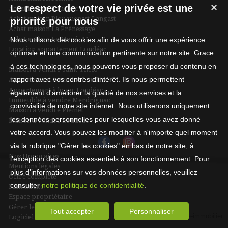
Le respect de votre vie privée est une
✕
Achat maison Loudéac
Achat maison Plouguenast-Langast
priorité pour nous
Achat maison La Prénessaye
Achat maison Le Mené
Nous utilisons des cookies afin de vous offrir une expérience
Location appartement Loudéac
optimale et une communication pertinente sur notre site. Grace
à ces technologies, nous pouvons vous proposer du contenu en
Maison à vendre Saint-Thélo
rapport avec vos centres d'intérêt. Ils nous permettent
Appartement à vendre Loudéac
Appartement à louer Loudéac
également d'améliorer la qualité de nos services et la
Immeuble à vendre Merdrignac
convivialité de notre site internet. Nous utiliserons uniquement
Maison à vendre Plémet
les données personnelles pour lesquelles vous avez donné
Maison à vendre Loudéac
votre accord. Vous pouvez les modifier à n'importe quel moment
via la rubrique "Gérer les cookies" en bas de notre site, à
Nos Honoraires
l'exception des cookies essentiels à son fonctionnement. Pour
Mentions légales
plus d'informations sur vos données personnelles, veuillez
Offre complète
consulter
notre politique de confidentialité
.
Plan du site
Espace propriétaire
Gérer les cookies
Tout accepter
Personnaliser
Logiciel de transaction