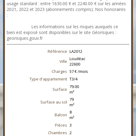
usage standard : entre 1630.00 € et 2240.00 € sur les années
2021, 2022 et 2023 (abonnements compris). Nos honoraires
:
https://files.netty.immo/file/cabinetag/761/OYGjN/honoraires
_agence.pdf
Les informations sur les risques auxquels ce
bien est exposé sont disponibles sur le site Géorisques :
georisques.gouv.fr
Référence
LA2012
Loudéac
Ville
22600
Charges
57 € /mois
Type d'appartement
T3/4
79.00
Surface
m²
79
Surface au sol
m²
8
Balcon
m²
Pièces
3
Chambres
2