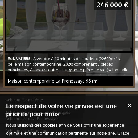
l'étage, un pallier desservant 3 chambres dont l'une avec
246 000 €
dressing, une salle d'eau et un WC. Un c...
Ref. VM1555
: A vendre à 10 minutes de Loudeac (22600) très
belle maison contemporaine (2020) comprenant 5 pièces
principales, à savoir : entrée sur grande pièce de vie (salon-salle
à manger) ouvert sur grande cuisine aménagée et entièrement
équipée, une chambre et un WC. A l'étage : deux chambres dont
Maison contemporaine La Prénessaye
96 m²
une avec possibilité d'y faire un dressing, un WC et une très
belle salle de bains (baignoire et dou...
Achat maison Plémet
Le respect de votre vie privée est une
✕
Achat maison Loudéac
Achat maison Plouguenast-Langast
priorité pour nous
Achat maison La Prénessaye
Achat maison Le Mené
Nous utilisons des cookies afin de vous offrir une expérience
Achat maison Laurenan
optimale et une communication pertinente sur notre site. Grace