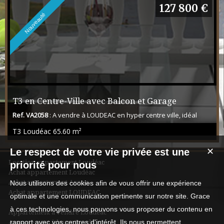
127 800 €
Nouveauté
T3 en Centre-Ville avec Balcon et Garage
Ref. VA2058
: A vendre à LOUDEAC en hyper centre ville, idéal
premier achat ou investissement locatif ! Découvrez ce bel
T3 Loudéac
65.60 m²
appartement de 65 m², idéalement situé au sein d'une résidence
sécurisée par badge et digicode. Niché au 1er étage, ce bien
Le respect de votre vie privée est une
offre un cadre de vie pratique où tout est accessible à pied
✕
(commerces, services et transports). Les espaces de vie : Un
Location appartement Loudéac
priorité pour nous
séjour lumineux : La pièce de vi...
Achat appartement Loudéac
Achat appartement Arzon
Nous utilisons des cookies afin de vous offrir une expérience
Achat appartement LOUDEAC
optimale et une communication pertinente sur notre site. Grace
à ces technologies, nous pouvons vous proposer du contenu en
Appartement à vendre Loudéac
rapport avec vos centres d'intérêt. Ils nous permettent
Appartement à louer Loudéac