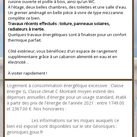
cuisine ouverte et poêle à bois, ainsi qu'un WC.
À l'étage, deux belles chambres, des toilettes et une salle d'eau.
Un grenier aménagé en belle pièce à vivre de type mezzanine
complète ce bien.
Travaux récents effectués : toiture, panneaux solaires,
radiateurs à inertie.
Quelques travaux énergétiques sont à finaliser pour un confort
thermique parfait.
Côté extérieur, vous bénéficiez d'un espace de rangement
supplémentaire grâce à un cabanon alimenté en eau et en
électricité. .
À visiter rapidement !
Logement à consommation énergétique excessive : Classe
énergie G, Classe climat C Montant moyen estimé des
dépenses annuelles d'énergie pour un usage standard, établi
à partir des prix de l'énergie de l'année 2021 : entre 1749.00
et 2367.00 €. Nos honoraires :
https://files.netty.immo/file/cabinetag/761/OYGjN/honoraires
_agence.pdf
Les informations sur les risques auxquels ce
bien est exposé sont disponibles sur le site Géorisques :
georisques.gouv.fr