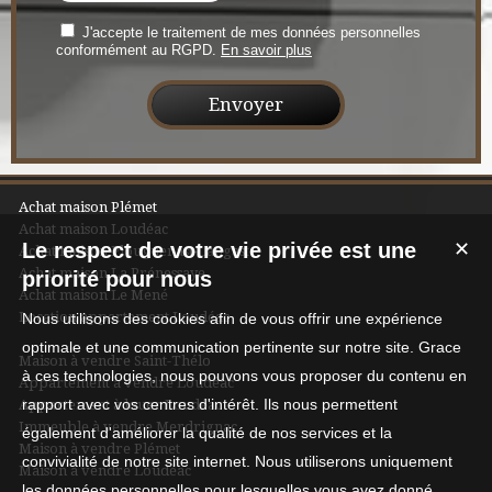
J'accepte le traitement de mes données personnelles
conformément au RGPD.
En savoir plus
Achat maison Plémet
Achat maison Loudéac
Le respect de votre vie privée est une
✕
Achat maison Plouguenast-Langast
Achat maison La Prénessaye
priorité pour nous
Achat maison Le Mené
Location appartement Loudéac
Nous utilisons des cookies afin de vous offrir une expérience
optimale et une communication pertinente sur notre site. Grace
Maison à vendre Saint-Thélo
à ces technologies, nous pouvons vous proposer du contenu en
Appartement à vendre Loudéac
rapport avec vos centres d'intérêt. Ils nous permettent
Appartement à louer Loudéac
Immeuble à vendre Merdrignac
également d'améliorer la qualité de nos services et la
Maison à vendre Plémet
convivialité de notre site internet. Nous utiliserons uniquement
Maison à vendre Loudéac
les données personnelles pour lesquelles vous avez donné