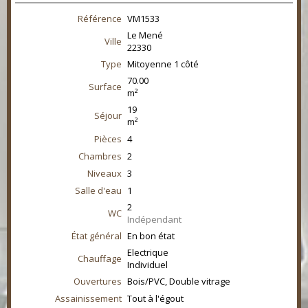
Référence
VM1533
Le Mené
Ville
22330
Type
Mitoyenne 1 côté
70.00
Surface
m²
19
Séjour
m²
Pièces
4
Chambres
2
Niveaux
3
Salle d'eau
1
2
WC
Indépendant
État général
En bon état
Electrique
Chauffage
Individuel
Ouvertures
Bois/PVC, Double vitrage
Assainissement
Tout à l'égout