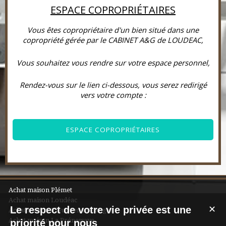
ESPACE COPROPRIÉTAIRES
Vous êtes copropriétaire d'un bien situé dans une
copropriété gérée par le CABINET A&G de LOUDEAC,
Vous souhaitez vous rendre sur votre espace personnel,
Rendez-vous sur le lien ci-dessous, vous serez redirigé
vers votre compte :
ESPACE COPROPRIÉTAIRES
Achat maison Plémet
Achat maison Loudéac
Le respect de votre vie privée est une
✕
Achat maison Plouguenast-Langast
Achat maison La Prénessaye
priorité pour nous