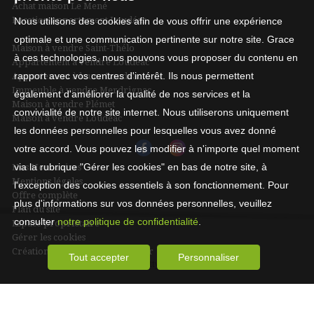
Achat maison Le Mené
Location appartement Loudéac
Nous utilisons des cookies afin de vous offrir une expérience
optimale et une communication pertinente sur notre site. Grace
Maison à vendre Saint-Thélo
à ces technologies, nous pouvons vous proposer du contenu en
Appartement à vendre Loudéac
rapport avec vos centres d'intérêt. Ils nous permettent
Appartement à louer Loudéac
Immeuble à vendre Merdrignac
également d'améliorer la qualité de nos services et la
Maison à vendre Plémet
convivialité de notre site internet. Nous utiliserons uniquement
Maison à vendre Loudéac
les données personnelles pour lesquelles vous avez donné
votre accord. Vous pouvez les modifier à n'importe quel moment
via la rubrique "Gérer les cookies" en bas de notre site, à
Nos Honoraires
Mentions légales
l'exception des cookies essentiels à son fonctionnement. Pour
Offre complète
plus d'informations sur vos données personnelles, veuillez
Plan du site
consulter
notre politique de confidentialité
.
Espace propriétaire
Gérer les cookies
Création site internet immobilier
Tout accepter
Personnaliser