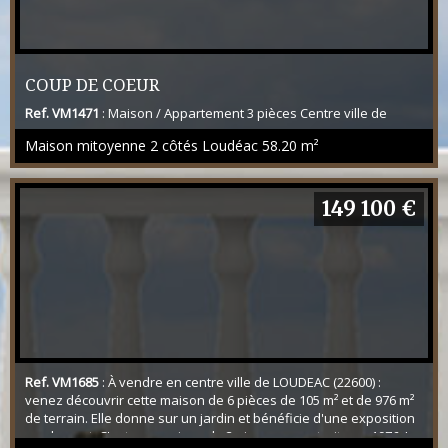
COUP DE COEUR
Ref. VM1471
: Maison / Appartement 3 pièces Centre ville de
LOUDEAC (22600) Venez découvrir cette maison idéalement
Maison mitoyenne 2 côtés Loudéac
58.20 m²
située au coeur du centre ville, proche de toutes commodités !! (
Ecoles, commerces, pharmacies, cabinet médical etc... ) elle se
compose au rez de chaussée d'un garage, d'une belle pièce
pouvant servir de cuisine d'été avec un accès sur une cour
149 100 €
fermée pour profiter de l'extérieur à l'...
Ref. VM1685
: À vendre en centre ville de LOUDEAC (22600) :
venez découvrir cette maison de 6 pièces de 105 m² et de 976 m²
de terrain. Elle donne sur un jardin et bénéficie d'une exposition
nord-ouest. C'est une maison de 3 niveaux construite en 1976. La