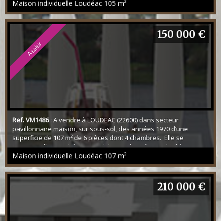
maison inclut une pièce à vivre avec coin salon, quatre
Maison individuelle Loudéac
105 m²
chambres et une cuisine indépendante, aménagée et équipée.
Elle offre aussi une salle d'eau ...
150 000 €
A saisir
Ref. VM1486
: A vendre à LOUDEAC (22600) dans secteur
pavillonnaire maison, sur sous-sol, des années 1970 d’une
superficie de 107 m² de 6 pièces dont 4 chambres. Elle se
compose d’une entrée, une cuisine aménagée, un double
séjour-salon avec cheminée insert et véranda donnant sur le
Maison individuelle Loudéac
107 m²
jardin arrière. Une salle de bain (douche et baignoire), un WC. Au
demi étage deux chambres. Au 1er étage deux cha...
210 000 €