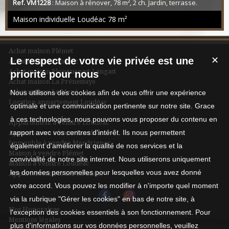
Ref. VM1228
: Maison à rénover, 78 m², 2 ch. Jardin, terrasse.
Proche hôpital, commodités. Éligible fibre.
Maison individuelle Loudéac
78 m²
Achat maison Plémet
Le respect de votre vie privée est une
✕
Achat maison Loudéac
Achat maison Plouguenast-Langast
priorité pour nous
Achat maison La Prénessaye
Achat maison Le Mené
Nous utilisons des cookies afin de vous offrir une expérience
Location appartement Loudéac
optimale et une communication pertinente sur notre site. Grace
à ces technologies, nous pouvons vous proposer du contenu en
Appartement à vendre Loudéac
rapport avec vos centres d'intérêt. Ils nous permettent
Appartement à louer Loudéac
Immeuble à vendre Merdrignac
également d'améliorer la qualité de nos services et la
Maison à vendre Plémet
convivialité de notre site internet. Nous utiliserons uniquement
Maison à vendre Loudéac
les données personnelles pour lesquelles vous avez donné
Appartement à louer Loudéac
votre accord. Vous pouvez les modifier à n'importe quel moment
via la rubrique "Gérer les cookies" en bas de notre site, à
Nos Honoraires
l'exception des cookies essentiels à son fonctionnement. Pour
Mentions légales
plus d'informations sur vos données personnelles, veuillez