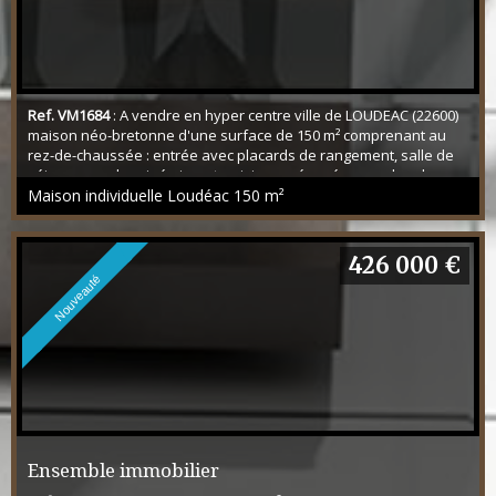
Ref. VM1684
: A vendre en hyper centre ville de LOUDEAC (22600)
maison néo-bretonne d'une surface de 150 m² comprenant au
rez-de-chaussée : entrée avec placards de rangement, salle de
séjour avec cheminée insert, cuisine aménagée, une chambre,
une salle de bain et un WC. Accès à la véranda et à la terrasse. A
Maison individuelle Loudéac
150 m²
l'étage 3 grandes chambres, un petit grenier, une salle de bain et
un WC. Sous-sol total. Dép...
426 000 €
Nouveauté
Ensemble immobilier