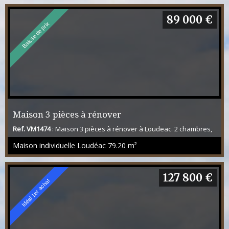
89 000 €
Baisse de prix
Maison 3 pièces à rénover
Ref. VM1474
: Maison 3 pièces à rénover à Loudeac. 2 chambres,
grand salon-séjour, un balcon, une cuisine aménagée. Terrain
Maison individuelle Loudéac
79.20 m²
de 508m2 entièrement clos.
127 800 €
Idéal 1er achat