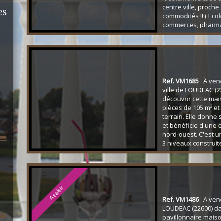
centre ville, proche
es
commodités !! ( Ecol
commerces, pharma
médical etc... ) ell
rez de chaussée d'
d'une belle pièce p
de cuisine d'été av
sur une cour fermé
profiter de l'extérieur
Ref. VM1685
: À ven
ville de LOUDEAC (2
découvrir cette mai
pièces de 105 m² et
terrain. Elle donne 
et bénéficie d'une 
nord-ouest. C'est 
3 niveaux construit
maison inclut une p
avec coin salon, q
et une cuisine ind
aménagée et équipé
aussi une salle d'ea
A saisir
Ref. VM1486
: A ven
LOUDEAC (22600) da
pavillonnaire maiso