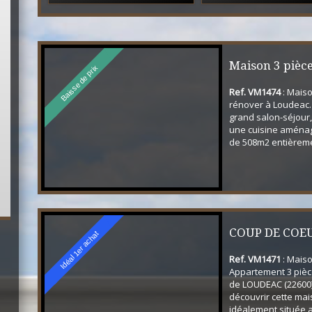
Maison 3 pièce
Baisse de prix
Ref. VM1474
: Maiso
rénover
rénover à Loudeac.
grand salon-séjour,
une cuisine aménag
de 508m2 entièreme
COUP DE COE
Idéal 1er achat
Ref. VM1471
: Maiso
Appartement 3 pièce
de LOUDEAC (22600
découvrir cette ma
idéalement située 