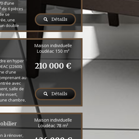
70 d’une
² de 6 pièces
le se
Détails
rée, une
 un double
 cheminée
onnant sur le
salle de bain
Maison individuelle
e), un WC. Au
Loudéac
150 m²
hambres. Au
..
dre en hyper
210 000 €
DEAC (22600)
ne d'une
comprenant au
entrée avec
ent, salle de
Détails
e insert,
 une chambre,
t un WC. Accès
 terrasse. A
chambres, un
Maison individuelle
alle de bain et
bilier
Loudéac
78 m²
l. Dép...
n à rénover,