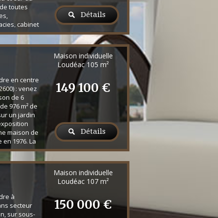
 de toutes
Détails
es,
cies, cabinet
e se compose au
un garage,
ouvant servir
Maison individuelle
ec un accès
Loudéac
105 m²
e pour
 à l'...
dre en centre
149 100 €
2600) : venez
son de 6
 de 976 m² de
sur un jardin
exposition
Détails
une maison de
e en 1976. La
ièce à vivre
uatre chambres
épendante,
Maison individuelle
e. Elle offre
Loudéac
107 m²
u ...
dre à
150 000 €
ns secteur
n, sur sous-