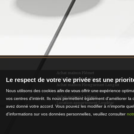
Achat maison Plémet
Le respect de votre vie privée est une priori
Achat maison Loudéac
Achat maison Plouguenast-Langast
Nous utilisons des cookies afin de vous offrir une expérience opti
Achat maison La Prénessaye
Achat maison Le Mené
vos centres d'intérêt. Ils nous permettent également d'améliorer la 
Location appartement Loudéac
avez donné votre accord. Vous pouvez les modifier à n'importe quel 
d'informations sur vos données personnelles, veuillez consulter
notr