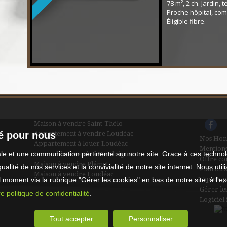
78 m², 2 ch. Jardin, 
Proche hôpital, co
Éligible fibre.
Maison à vendre Saint-Thélo
té pour nous
Appartement à vendre Loudéac
Nos Hon
Appartement à louer Loudéac
Mentions
male et une communication pertinente sur notre site. Grace à ces tech
Immeuble à vendre Merdrignac
Offre co
Maison à vendre Plémet
qualité de nos services et la convivialité de notre site internet. Nous 
Plan du s
Maison à vendre Loudéac
Espace p
moment via la rubrique "Gérer les cookies" en bas de notre site, à l'e
Gérer le
e politique de confidentialité
.
Logiciel
Tout accepter
Personnaliser