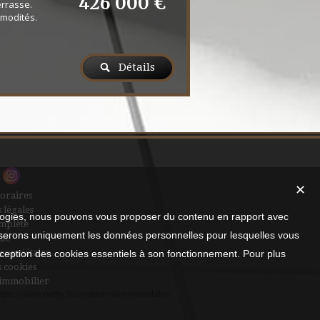
426 000 €
terrasse.
mmodités.
Détails
✕
oraires
 légales
nologies, nous pouvons vous proposer du contenu en rapport avec
mplète
utiliserons uniquement les données personnelles pour lesquelles vous
ite
ropriétaire
xception des cookies essentiels à son fonctionnement. Pour plus
s cookies
 immobilier