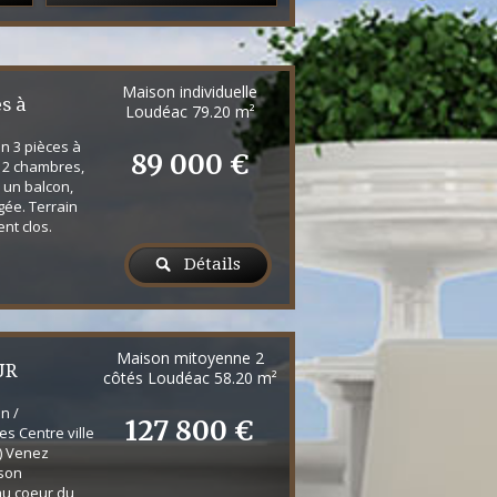
Maison individuelle
s à
Loudéac
79.20 m²
n 3 pièces à
89 000 €
 2 chambres,
 un balcon,
ée. Terrain
nt clos.
Détails
Maison mitoyenne 2
UR
côtés Loudéac
58.20 m²
n /
127 800 €
s Centre ville
) Venez
ison
au coeur du