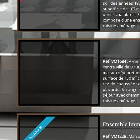
sol, des années 19
superficie de 107 m
dont 4 chambres. El
compose d’une ent
cuisine aménagée,
séjour-salon avec
insert et véranda d
jardin arrière. Une 
(douche et baignoir
demi étage deux c
1er étage deux cha.
Ref. VM1684
: A ven
centre ville de LOU
maison néo-breton
surface de 150 m² 
rez-de-chaussée : 
placards de rangem
séjour avec cheminé
cuisine aménagée,
une salle de bain e
à la véranda et à la
l'étage 3 grandes 
petit grenier, une s
Ensemble immo
Nouveauté
un WC. Sous-sol tota
Ref. VM1228
: Maiso