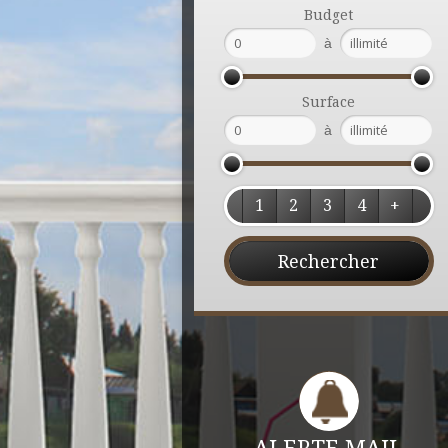
Budget
à
Surface
à
1
2
3
4
+