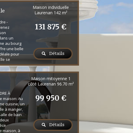
Maison individuelle
le
Laurenan
142 m²
dre -
131 875 €
Venez
ison
 dans un
me au bourg
ffre une belle
Détails
idéale pour
lle se
 : Au rez-de-
ine, une pièce
) très
Maison mitoyenne 1
res, une salle
côté Laurenan
96.70 m²
'étage, un
c...
NDRE À
99 950 €
e maison: Au
ne cuisine, un
lle à manger,
alle de bain
, deux
Détails
ièce
e maison, à