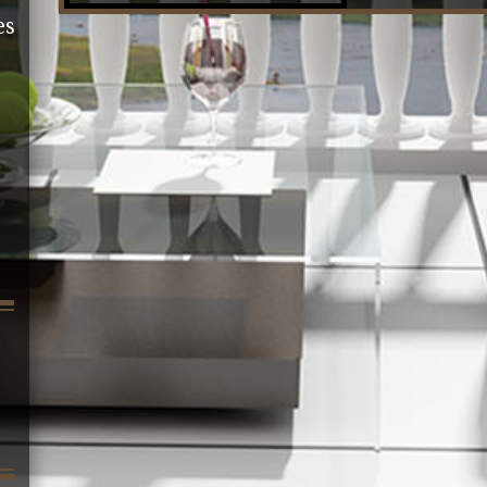
rénover entièreme
es
d'un salon-séjour, 
chambre, d'une sall
grenier aménageab
et un cellier. Terrai
carrés.