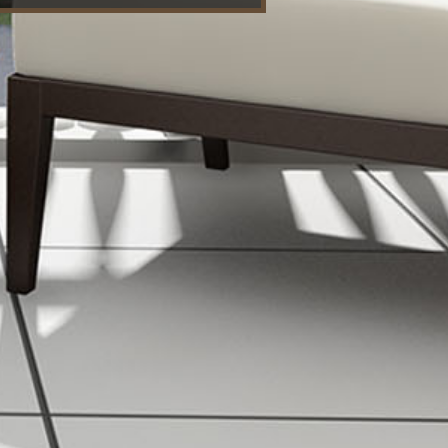
nt se compose
d'une
e d'eau, WC,
le. Un garage
n : 1274 mètres