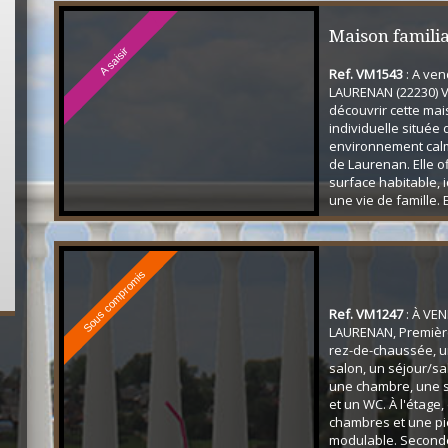
Maison familia
A saisir
Ref. VM1543
: A ven
LAURENAN (22230) 
découvrir cette ma
individuelle située
environnement cal
de Laurenan. Elle o
surface habitable, 
une vie de famille. E
compose comme suit
chaussée, une cuis
de vie (salon/séjour
lumineuse, 2 chamb
Sous compromis
d'eau et un WC. A l
pallier desservant 4 
Ref. VM1247
: À VE
LAURENAN, Premièr
rez-de-chaussée, u
salon, un séjour/sa
une chambre, une s
et un WC. À l'étage
chambres et une p
modulable. Second