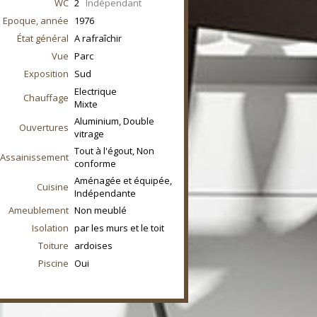
WC
2
Indépendant
Epoque, année
1976
État général
A rafraîchir
Vue
Parc
Exposition
Sud
Electrique
Chauffage
Mixte
Aluminium, Double
Ouvertures
vitrage
Tout à l'égout, Non
Assainissement
conforme
Aménagée et équipée,
Cuisine
Indépendante
Ameublement
Non meublé
Isolation
par les murs et le toit
Toiture
ardoises
Piscine
Oui