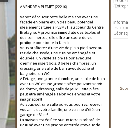
proposé
(Entrepr
A VENDRE A PLEMET (22210)
https://
YGjN/ho
Venez découvrir cette belle maison avec une
façade en pierre et un très beau potentiel
informa
idéalement située à PLEMET, au coeur du Centre
est expo
Bretagne. A proximité immédiate des écoles et
Géorisq
des commerces, elle offre un cadre de vie
pratique pour toute la famille.
Vous profiterez d'une vie de plain-pied avec au
rez-de chaussée, une cuisine aménagée et
équipée, un vaste salon/séjour avec une
cheminée insert bois, 3 belles chambres, un
dressing, une salle de bain avec douche et
baignoire, un WC.
A l'étage, une grande chambre, une salle de bain
avec un WC et une grande pièce pouvant servir
Supe
de dortoir, dressing, salle de jeux. Cette pièce
peut être aménagée selon vos envies et votre
imagination!!
Au sous-sol, une salle ou vous pourrez recevoir
vos amis et votre famille, une cuisine d'été, un
garage de 81 m².
La maison est édifiée sur un terrain arboré de
6230 m² avec une piscine enterrée (travaux de