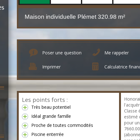
es
Maison individuelle Plémet
320.98 m²
Poser une question
Me rappeler
Imprimer
Calculatrice finan
Les points forts :
Honorai
l'acquér
Très beau potentiel
Classe 
Idéal grande famille
estimé 
pour un
Proche de toutes commodités
7660.00
Piscine enterrée
(abonne