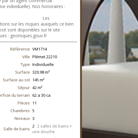
 par un agent commercial
ise individuelle). Nos honoraires :
files.netty.immo/file/cabinetag/761/O
noraires_agence.pdf
Les
tions sur les risques auxquels ce bien
sé sont disponibles sur le site
ues : georisques.gouv.fr
Référence
VM1714
Ville
Plémet
22210
Type
Individuelle
Surface
320.98
m²
Surface au sol
145
m²
Séjour
42
m²
rficie du terrain
62 a 30 ca
Pièces
11
Chambres
5
Niveaux
3
2
2 salles de bains +
Salle de bains
une douche