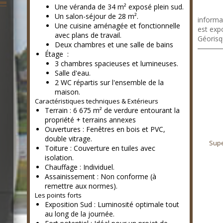
https://
Une véranda de 34 m² exposé plein sud.
YGjN/ho
Un salon-séjour de 28 m².
informa
Une cuisine aménagée et fonctionnelle
est expo
avec plans de travail.
Géorisq
Deux chambres et une salle de bains
Étage :
3 chambres spacieuses et lumineuses.
Salle d'eau.
2 WC répartis sur l'ensemble de la
maison.
Caractéristiques techniques & Extérieurs
Terrain : 6 675 m² de verdure entourant la
propriété + terrains annexes
Ouvertures : Fenêtres en bois et PVC,
136 m²
double vitrage.
Supe
Toiture : Couverture en tuiles avec
isolation.
Chauffage : Individuel.
Assainissement : Non conforme (à
remettre aux normes).
Les points forts
Exposition Sud : Luminosité optimale tout
au long de la journée.