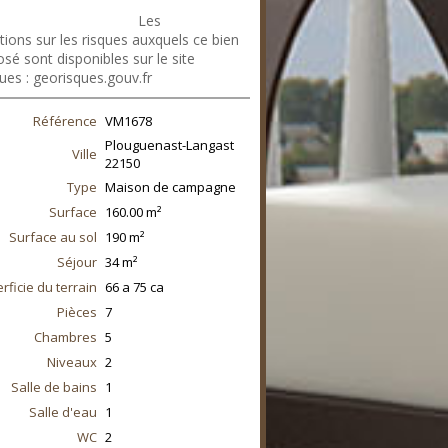
files.netty.immo/file/cabinetag/761/O
noraires_agence.pdf
Les
tions sur les risques auxquels ce bien
sé sont disponibles sur le site
ues : georisques.gouv.fr
Référence
VM1678
Plouguenast-Langast
Ville
22150
Type
Maison de campagne
Surface
160.00
m²
Surface au sol
190
m²
Séjour
34
m²
rficie du terrain
66 a 75 ca
Pièces
7
Chambres
5
Niveaux
2
Salle de bains
1
Salle d'eau
1
WC
2