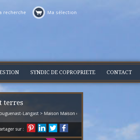
 recherche
Ma sélection
ESTION
SYNDIC DE COPROPRIETE
CONTACT
 terres
louguenast-Langast
>
Maison Maison de campagne en vente Plougue
artager sur :