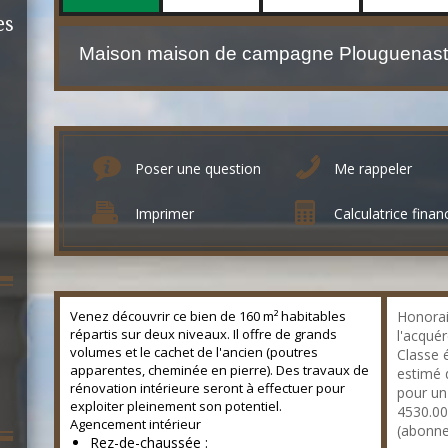
es
Poser une question
Me rappeler
Imprimer
Calculatrice finan
Venez découvrir ce bien de 160 m² habitables
Honorai
répartis sur deux niveaux. Il offre de grands
l'acquér
volumes et le cachet de l'ancien (poutres
Classe 
apparentes, cheminée en pierre). Des travaux de
estimé 
rénovation intérieure seront à effectuer pour
pour un
exploiter pleinement son potentiel.
4530.00
Agencement intérieur
(abonne
Rez-de-chaussée :