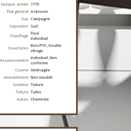
Epoque, année
1770
État général
A rénover
Vue
Campagne
Exposition
Sud
Fioul
Chauffage
Individuel
Bois/PVC, Double
Ouvertures
vitrage
Individuel, Non
Assainissement
conforme
Cuisine
Aménagée
Ameublement
Non meublé
Isolation
Toiture
Toiture
Tuiles
Autres
Cheminée