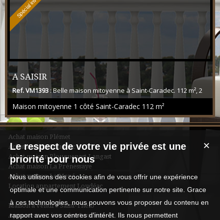
Spécial investisseur
A SAISIR
Ref. VM1393
: Belle maison mitoyenne à Saint-Caradec. 112 m², 2
chambres spacieuses, jardin. À rénover selon vos goûts.
Maison mitoyenne 1 côté Saint-Caradec
112 m²
Travaux nécessaires !
Achat maison Plémet
Le respect de votre vie privée est une
✕
Achat maison Loudéac
Achat maison Plouguenast-Langast
priorité pour nous
Achat maison La Prénessaye
Achat maison Le Mené
Nous utilisons des cookies afin de vous offrir une expérience
Location appartement Loudéac
optimale et une communication pertinente sur notre site. Grace
à ces technologies, nous pouvons vous proposer du contenu en
Maison à vendre Saint-Thélo
rapport avec vos centres d'intérêt. Ils nous permettent
Appartement à vendre Loudéac