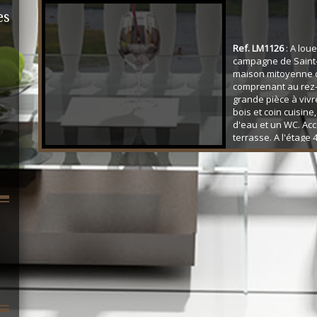
es
Ref. LM1126
: A lou
campagne de Saint
maison mitoyenne 
comprenant au rez
grande pièce à vivr
bois et coin cuisine
d'eau et un WC. Acc
terrasse. A l'étage
une salle de bain e
sol total. petit terra
regards. Loyer men
euros + 20 euros d
(TOM). Honoraires à 