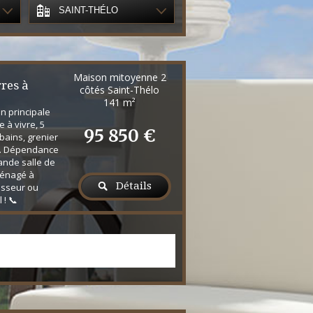
SAINT-THÉLO
Maison mitoyenne 2
res à
côtés Saint-Thélo
141 m²
n principale
e à vivre, 5
95 850 €
bains, grenier
t. Dépendance
rande salle de
ménagé à
Détails
tisseur ou
 ! 📞
 pour visiter