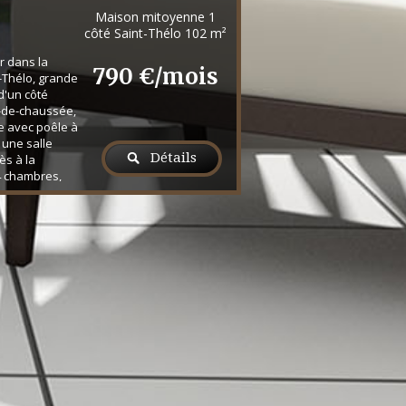
Maison mitoyenne 1
côté Saint-Thélo
102 m²
er dans la
790 €/mois
-Thélo, grande
d'un côté
-de-chaussée,
e avec poêle à
, une salle
Détails
ès à la
 4 chambres,
t un WC. Sous-
in à l'abri des
suel 770,00
e charges
la charge ...