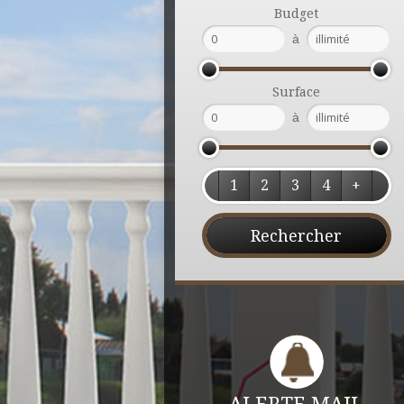
Budget
à
Surface
à
1
2
3
4
+