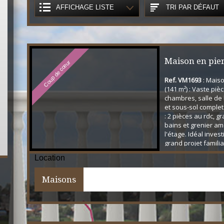
AFFICHAGE LISTE
TRI PAR DÉFAUT
Maison en pier
Coup de cœur
Ref. VM1693
: Maiso
rénover
(141 m²) : Vaste pièc
chambres, salle de 
et sous-sol comple
: 2 pièces au rdc, g
bains et grenier a
l'étage. Idéal inves
grand projet familial
Contactez-nous vite
Location
ce bien rare !
Maisons